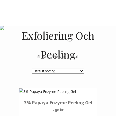
Exfoliering Och
Peeling
Showing the single result
3% Papaya Enzyme Peeling Gel
450
kr