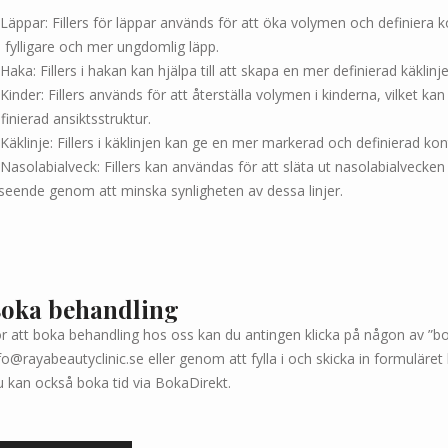
⁠ ⁠Läppar: Fillers för läppar används för att öka volymen och definiera
 fylligare och mer ungdomlig läpp.
⁠ ⁠Haka: Fillers i hakan kan hjälpa till att skapa en mer definierad käk
⁠ ⁠Kinder: Fillers används för att återställa volymen i kinderna, vilk
finierad ansiktsstruktur.
⁠ ⁠Käklinje: Fillers i käklinjen kan ge en mer markerad och definierad k
⁠ ⁠Nasolabialveck: Fillers kan användas för att släta ut nasolabialvec
seende genom att minska synligheten av dessa linjer.
oka behandling
r att boka behandling hos oss kan du antingen klicka på någon av ”bok
fo@rayabeautyclinic.se eller genom att fylla i och skicka in formuläret
 kan också boka tid via BokaDirekt.